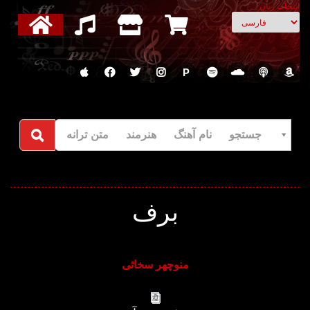
انتخاب زبان
P
جستجو نام آهنگ هنرمند متن ترانه
برف
منوچهر سخائی