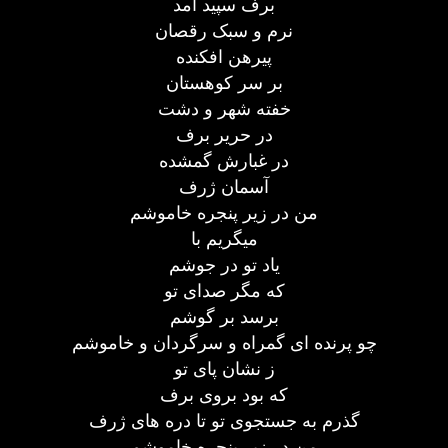
برف سپید آمد
نرم و سبک رقصان
پیرهن افکنده
بر سر کوهستان
خفته شهر و دشت
در حریر برف
در غبارش گمشده
آسمان ژرف
من در زیر پنجره خاموشم
میگریم با
یاد تو در جوشم
که مگر صدای تو
برسد بر گوشم
چو پرنده ای گمراه و سرگردان و خاموشم
ز نشان پای تو
که بود بروی برف
گذرم به جستجوی تو تا دره های ژرف
من در زیر پنجره خاموشم