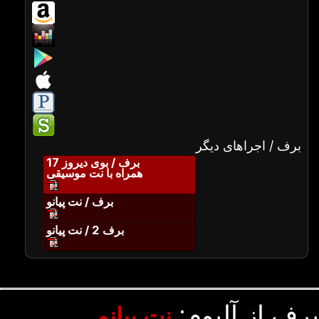
برف / اجراهای دیگر
برف / بوی دیروز 17
همراه با نت موسیقی
برف / نت پیانو
برف 2 / نت پیانو
برف از آلبوم:
نت پیانو