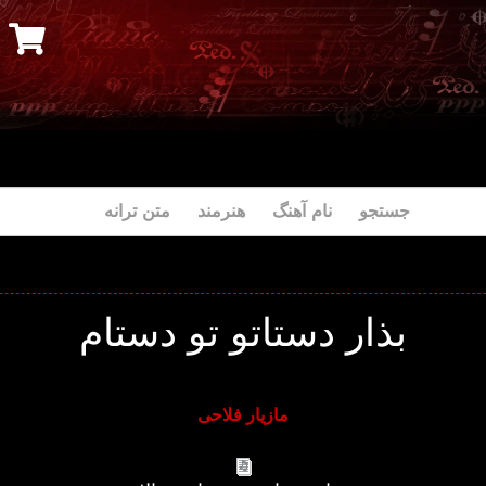
جستجو نام آهنگ هنرمند متن ترانه
بذار دستاتو تو دستام
مازیار فلاحی