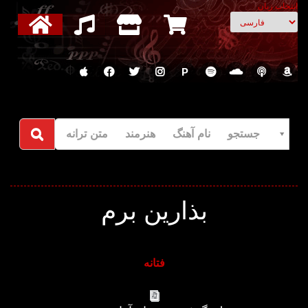
انتخاب زبان
P
جستجو نام آهنگ هنرمند متن ترانه
بذارین برم
فتانه