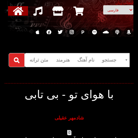
انتخاب زبان
P
جستجو نام آهنگ هنرمند متن ترانه
با هوای تو - بی تابی
شادمهر عقیلی