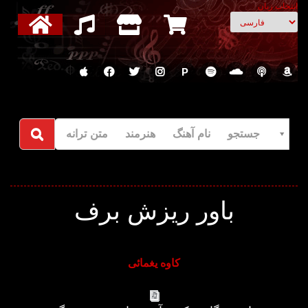
انتخاب زبان
P
جستجو نام آهنگ هنرمند متن ترانه
باور ریزش برف
کاوه یغمائی