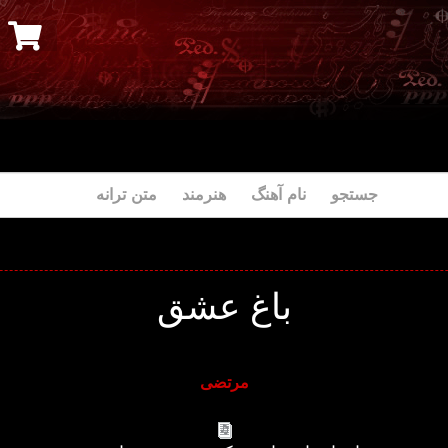
جستجو نام آهنگ هنرمند متن ترانه
باغ عشق
مرتضی