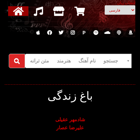
انتخاب زبان
P
جستجو نام آهنگ هنرمند متن ترانه
باغ زندگی
شادمهر عقیلی
علیرضا عصار