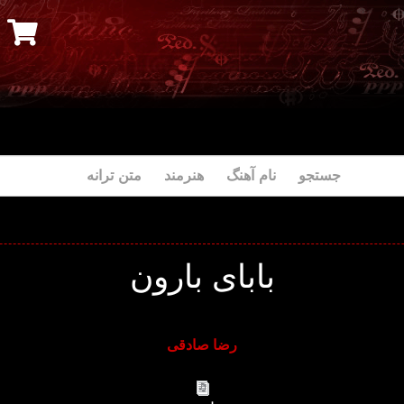
جستجو نام آهنگ هنرمند متن ترانه
بابای بارون
رضا صادقی