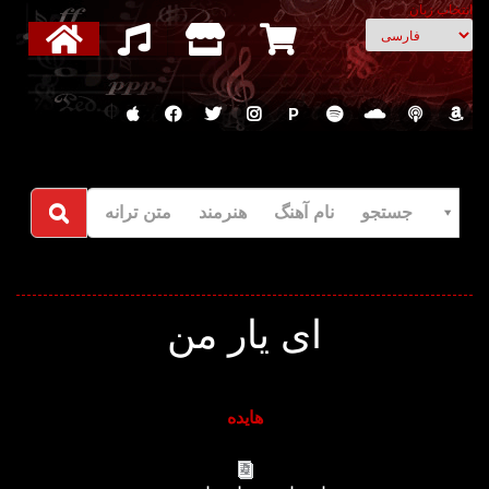
انتخاب زبان
P
جستجو نام آهنگ هنرمند متن ترانه
ای یار من
هایده