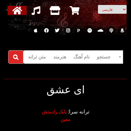
انتخاب زبان
P
جستجو نام آهنگ هنرمند متن ترانه
ای عشق
ترانه سرا:
بابک رادمنش
معین