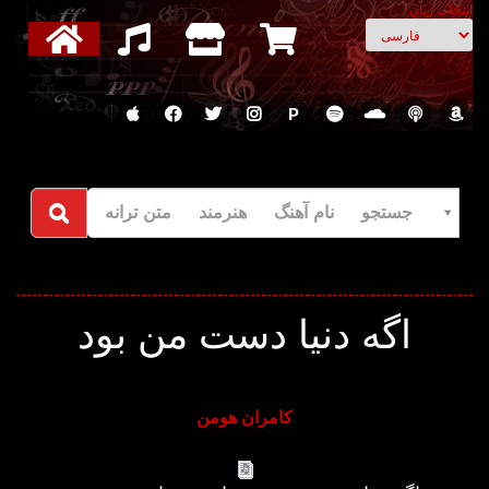
انتخاب زبان
P
جستجو نام آهنگ هنرمند متن ترانه
اگه دنیا دست من بود
کامران هومن