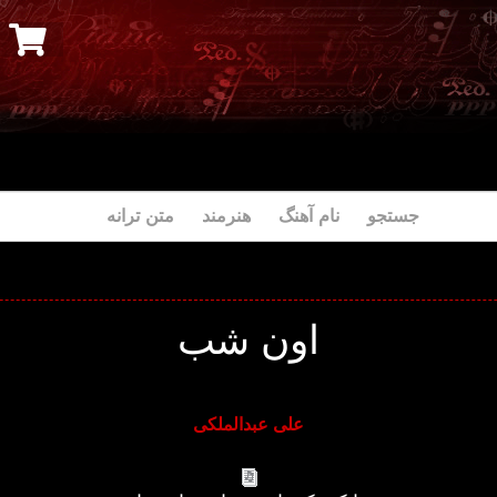
جستجو نام آهنگ هنرمند متن ترانه
اون شب
علی عبدالملکی