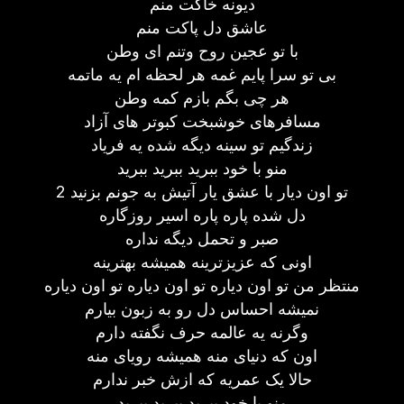
دیونه خاکت منم
عاشق دل پاکت منم
با تو عجین روح وتنم ای وطن
بی تو سرا پایم غمه هر لحظه ام یه ماتمه
هر چی بگم بازم کمه وطن
مسافرهای خوشبخت کبوتر های آزاد
زندگیم تو سینه دیگه شده یه فریاد
منو با خود ببرید ببرید ببرید
تو اون دیار با عشق یار آتیش به جونم بزنید 2
دل شده پاره پاره اسیر روزگاره
صبر و تحمل دیگه نداره
اونی که عزیزترینه همیشه بهترینه
منتظر من تو اون دیاره تو اون دیاره تو اون دیاره
نمیشه احساس دل رو به زبون بیارم
وگرنه یه عالمه حرف نگفته دارم
اون که دنیای منه همیشه رویای منه
حالا یک عمریه که ازش خبر ندارم
منو با خود ببرید ببرید ببرید