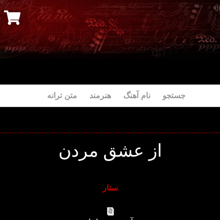
جستجو نام آهنگ هنرمند متن ترانه
از عشق مردن
ستار