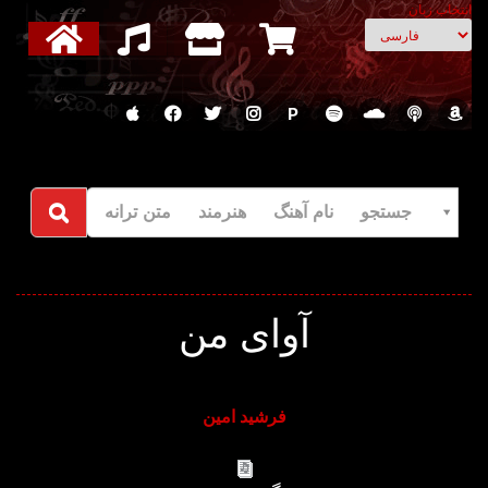
انتخاب زبان
P
جستجو نام آهنگ هنرمند متن ترانه
آوای من
فرشید امین