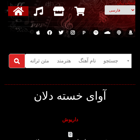
انتخاب زبان
P
جستجو نام آهنگ هنرمند متن ترانه
آوای خسته دلان
داریوش