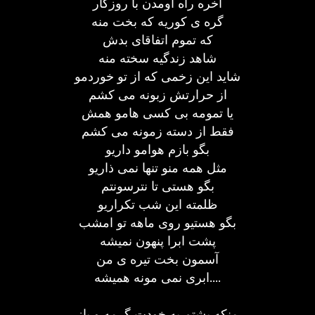
آخره راه اومدن با روزگار
گره ی کوریه که بخت منه
که تموم اتفاقای بدش
شاهد زندگیه سخته منه
شاید این زخمی که از تو خوردمو
از حرارتش زبونه می کشم
یا تمومه بی کسی هامو همش
فقط از دسته زمونه می کشم
بگو بازم هوامو داریو
مثل همه منو تنها نمی ذاریو
بگو هستی تا نترسونتم
ظلمته این شب تکراریو
بگو هستیو روی ماهه تو امشب
پشت ابرا پنهون نمیشه
آسمون بخت تیره ی من
ابری نمی مونه همیشه....
منکه پشتم به خودت گرمه و باز