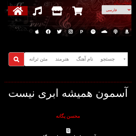
انتخاب زبان
P
جستجو نام آهنگ هنرمند متن ترانه
آسمون همیشه ابری نیست
محسن یگانه