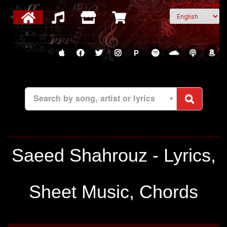
Select Language
P
Search by song, artist or lyrics
Saeed Shahrouz - Lyrics,
Sheet Music, Chords