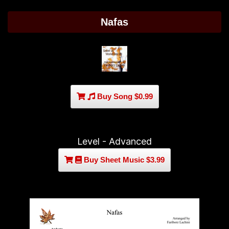
Nafas
Buy Song $0.99
Level - Advanced
Buy Sheet Music $3.99