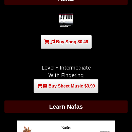
Buy Song $0.49
Level - Intermediate
With Fingering
Buy Sheet Music $3.99
Learn Nafas