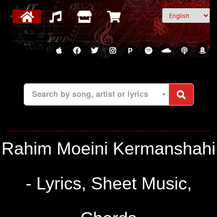
Select Language
P
Search by song, artist or lyrics
Rahim Moeini Kermanshahi
- Lyrics, Sheet Music,