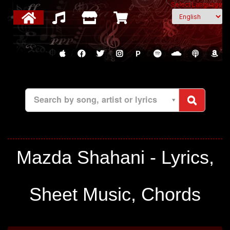
Select Language
P
Search by song, artist or lyrics
Mazda Shahani - Lyrics,
Sheet Music, Chords