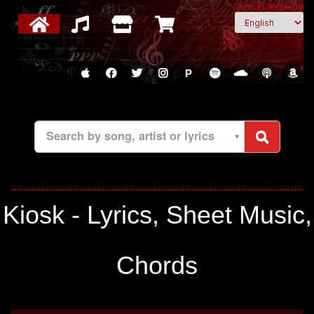
Select Language
P
Search by song, artist or lyrics
Kiosk - Lyrics, Sheet Music,
Chords