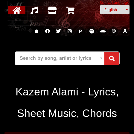
Select Language
P
Search by song, artist or lyrics
Kazem Alami - Lyrics,
Sheet Music, Chords