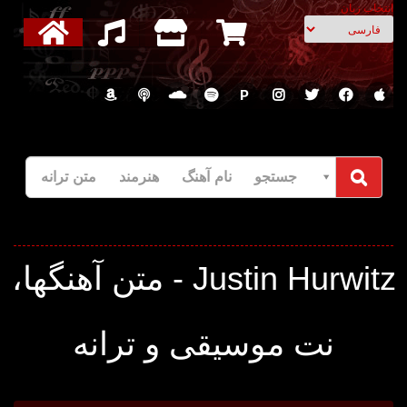
انتخاب زبان
P
جستجو نام آهنگ هنرمند متن ترانه
Justin Hurwitz - متن آهنگها،
نت موسیقی و ترانه