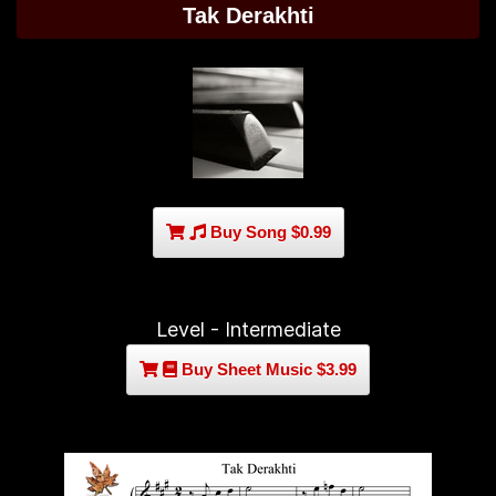
Tak Derakhti
Buy Song $0.99
Level - Intermediate
Buy Sheet Music $3.99