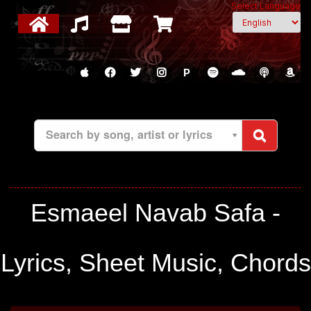
Select Language
P
Search by song, artist or lyrics
Esmaeel Navab Safa -
Lyrics, Sheet Music, Chords