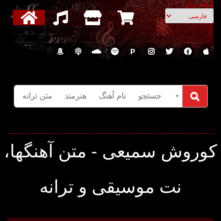
انتخاب زبان
P
جستجو نام آهنگ هنرمند متن ترانه
وروش سمیعی - متن آهنگها،
نت موسیقی و ترانه