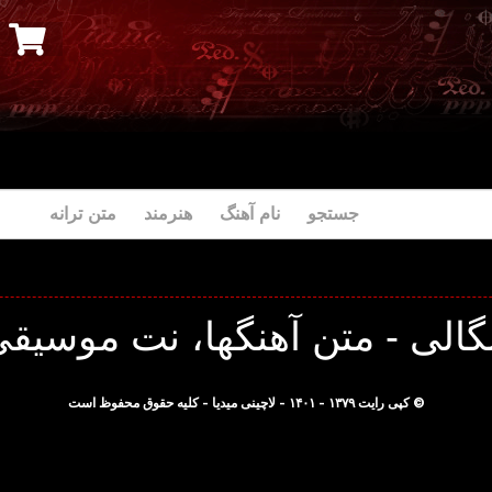
جستجو نام آهنگ هنرمند متن ترانه
الی - متن آهنگها، نت موسیقی 
© کپی رایت ۱۳۷۹ - ۱۴۰۱ - لاچینی میدیا - کلیه حقوق محفوظ است