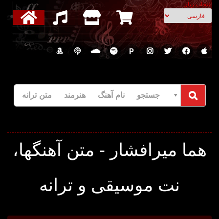
انتخاب زبان
P
جستجو نام آهنگ هنرمند متن ترانه
هما میرافشار - متن آهنگها،
نت موسیقی و ترانه