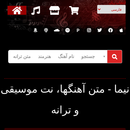
انتخاب زبان
P
جستجو نام آهنگ هنرمند متن ترانه
یما - متن آهنگها، نت موسیقی
و ترانه