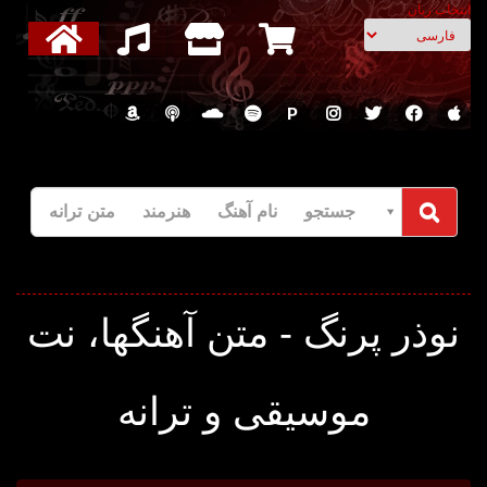
انتخاب زبان
P
جستجو نام آهنگ هنرمند متن ترانه
نوذر پرنگ - متن آهنگها، نت
موسیقی و ترانه