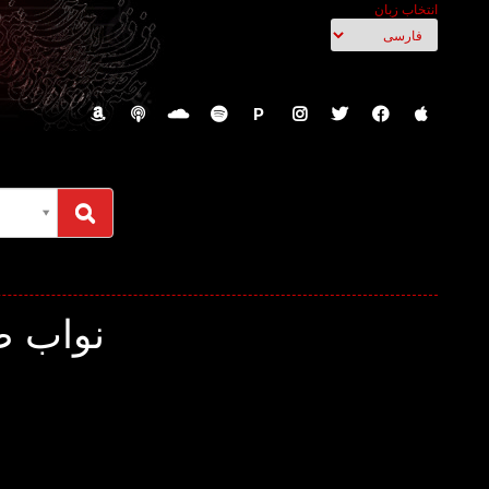
انتخاب زبان
P
نواب ص