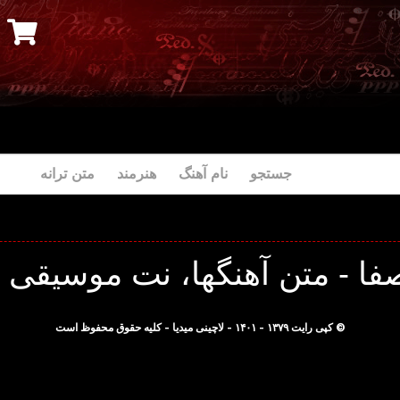
جستجو نام آهنگ هنرمند متن ترانه
فا - متن آهنگها، نت موسیقی و
© کپی رایت ۱۳۷۹ - ۱۴۰۱ - لاچینی میدیا - کلیه حقوق محفوظ است