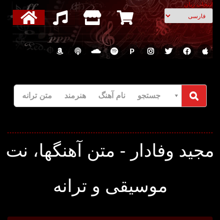
انتخاب زبان
P
جستجو نام آهنگ هنرمند متن ترانه
جید وفادار - متن آهنگها، نت
موسیقی و ترانه