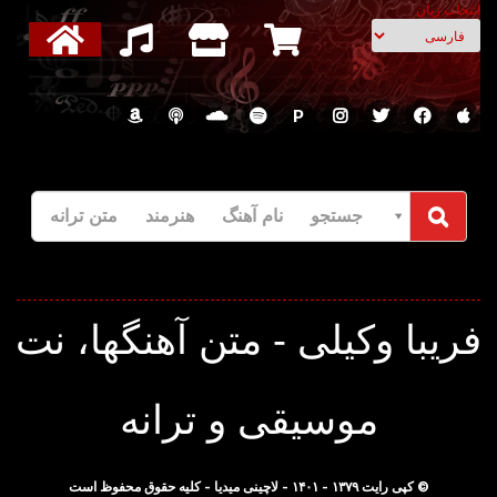
انتخاب زبان
P
جستجو نام آهنگ هنرمند متن ترانه
ریبا وکیلی - متن آهنگها، نت
موسیقی و ترانه
© کپی رایت ۱۳۷۹ - ۱۴۰۱ - لاچینی میدیا - کلیه حقوق محفوظ است