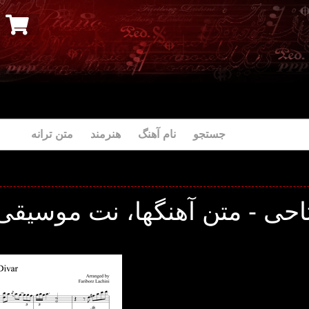
جستجو نام آهنگ هنرمند متن ترانه
احی - متن آهنگها، نت موسیقی 