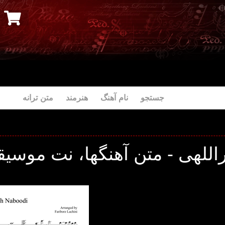
جستجو نام آهنگ هنرمند متن ترانه
اللهی - متن آهنگها، نت موسیقی