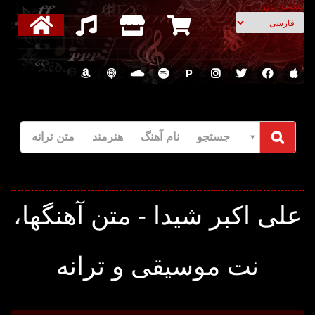
انتخاب زبان
P
جستجو نام آهنگ هنرمند متن ترانه
علی اکبر شیدا - متن آهنگها،
نت موسیقی و ترانه