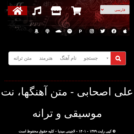
انتخاب زبان
P
جستجو نام آهنگ هنرمند متن ترانه
لی اصحابی - متن آهنگها، نت
موسیقی و ترانه
© کپی رایت ۱۳۷۹ - ۱۴۰۱ - لاچینی میدیا - کلیه حقوق محفوظ است