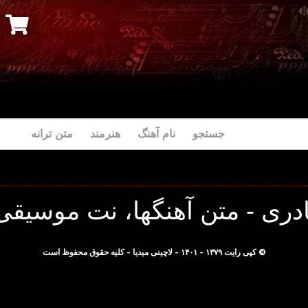
جستجو نام آهنگ هنرمند متن ترانه
ری - متن آهنگها، نت موسیقی 
© کپی رایت ۱۳۷۹ - ۱۴۰۱ - لاچینی میدیا - کلیه حقوق محفوظ است