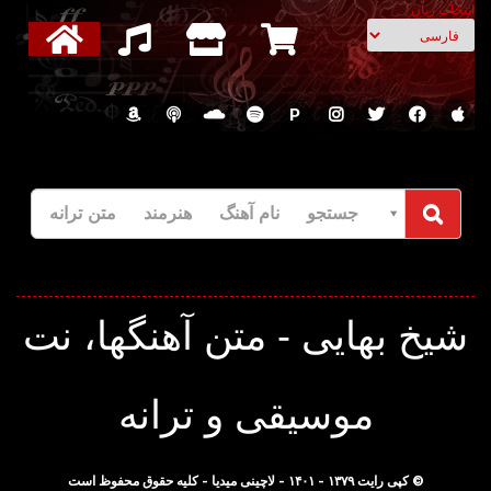
انتخاب زبان
P
جستجو نام آهنگ هنرمند متن ترانه
شیخ بهایی - متن آهنگها، نت
موسیقی و ترانه
© کپی رایت ۱۳۷۹ - ۱۴۰۱ - لاچینی میدیا - کلیه حقوق محفوظ است