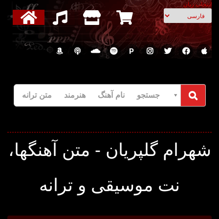
انتخاب زبان
P
جستجو نام آهنگ هنرمند متن ترانه
شهرام گلپریان - متن آهنگها،
نت موسیقی و ترانه