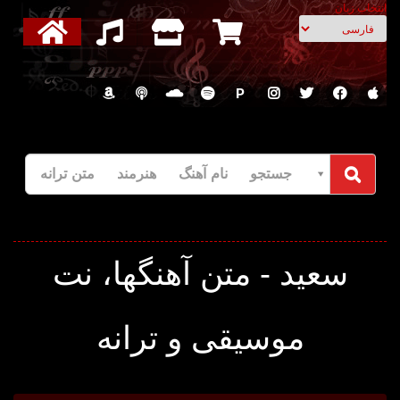
انتخاب زبان
P
جستجو نام آهنگ هنرمند متن ترانه
سعید - متن آهنگها، نت
موسیقی و ترانه