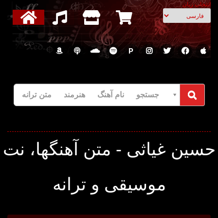
انتخاب زبان
P
جستجو نام آهنگ هنرمند متن ترانه
سین غیاثی - متن آهنگها، نت
موسیقی و ترانه