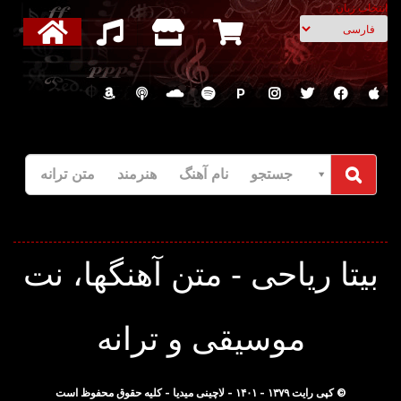
انتخاب زبان
P
جستجو نام آهنگ هنرمند متن ترانه
بیتا ریاحی - متن آهنگها، نت
موسیقی و ترانه
© کپی رایت ۱۳۷۹ - ۱۴۰۱ - لاچینی میدیا - کلیه حقوق محفوظ است