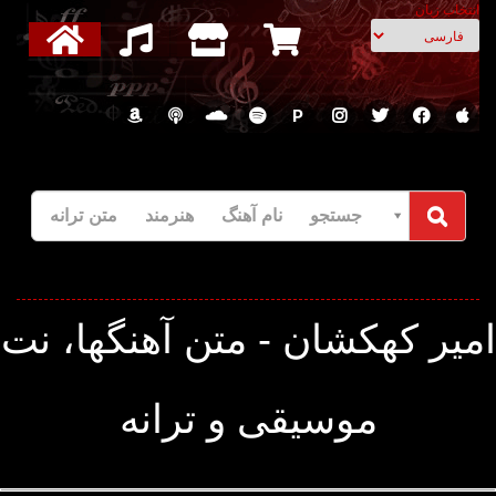
انتخاب زبان
P
جستجو نام آهنگ هنرمند متن ترانه
میر کهکشان - متن آهنگها، نت
موسیقی و ترانه