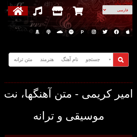
انتخاب زبان
P
جستجو نام آهنگ هنرمند متن ترانه
میر کریمی - متن آهنگها، نت
موسیقی و ترانه