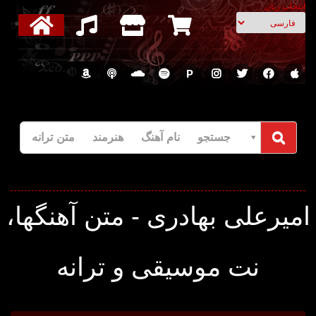
انتخاب زبان
P
جستجو نام آهنگ هنرمند متن ترانه
میرعلی بهادری - متن آهنگها،
نت موسیقی و ترانه