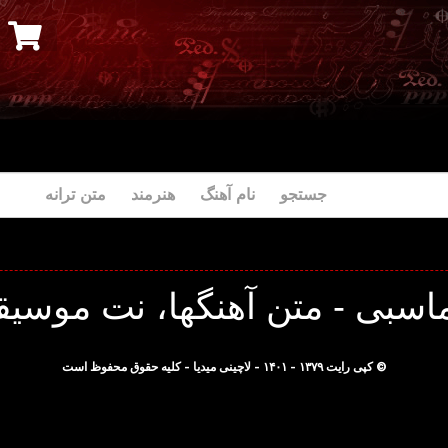
جستجو نام آهنگ هنرمند متن ترانه
سبی - متن آهنگها، نت موسیقی
© کپی رایت ۱۳۷۹ - ۱۴۰۱ - لاچینی میدیا - کلیه حقوق محفوظ است