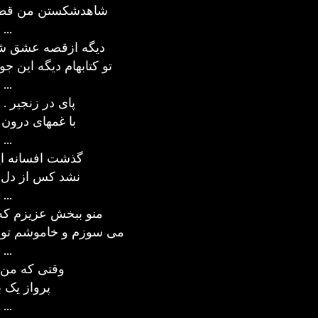
شاهدشکستن من قطره
...
دیگه ازقصه عشق شو
تو کتابهام دیگه این جو
...
پای در زنجیر . 
با غمهای درون 
...
گذشت افسانه ای
نشد کس از دل ت
...
منو ببخش عزیزم که 
می سوزم و خاموشم تو 
...
وقتی که من 
پرواز یک ب
...