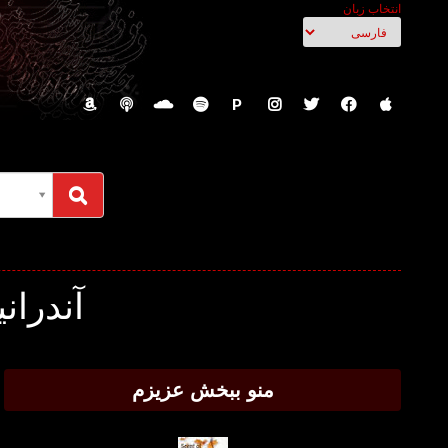
انتخاب زبان
P
آندران
منو ببخش عزیزم