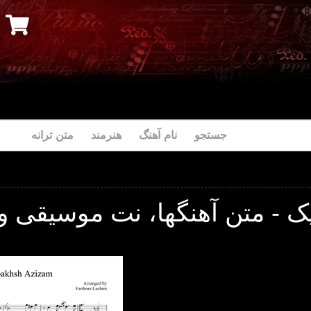
جستجو نام آهنگ هنرمند متن ترانه
یک - متن آهنگها، نت موسیقی و 