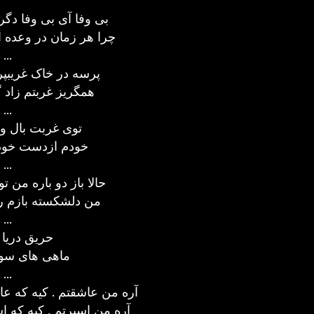
بی وفا آی بی وفا دگر
چرا هر زمان در وعده ا
...
پرسه در خاک غریبپ
همگریز غربتم زاد
...
توی غربت بال و
خودم ازدست خود
...
حالا باز دو باره من ت
من دلشکسته بازم رو
...
حریق دریا 
ماهی های سوخ
...
آره من عاشقتم . کیه که ع
آره من اسیرتم . کیه که 