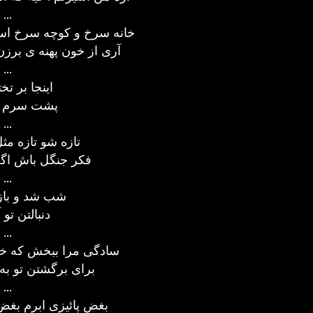
...
خانه سرخ و کوچه سرخ اس
آری از خون پهنه ی برز
...
اینجا بر ت
پشت سرم نا
...
تازه شو تازه مث
فکر جنگل باش اگه
...
شب شد و باز 
دنبالتن تو
...
سادگی مرا ببخش که خوی
برای برگشتن تو به 
...
بغض پائیزی ابرم بغ