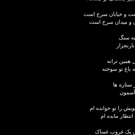
ت و خیابان سرخ است
ن و میدان سرخ است
خته سنگ
رنجزار
ل همین ترانه
 باغ تو سوخته
ستاره ها
 آسمون
ش را تو خوانده ام
انتظار مانده ام
ض یک غروب غمناک