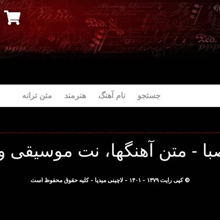
جستجو نام آهنگ هنرمند متن ترانه
با - متن آهنگها، نت موسیقی و 
© کپی رایت ۱۳۷۹ - ۱۴۰۱ - لاچینی میدیا - کلیه حقوق محفوظ است