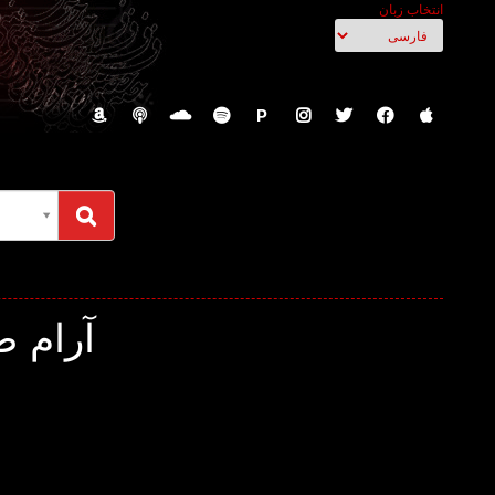
انتخاب زبان
P
آرام ص