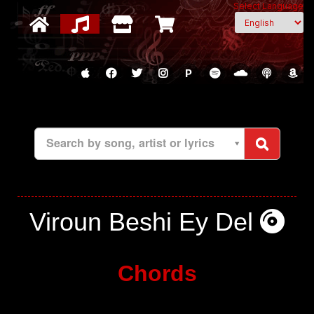
Select Language
P
Search by song, artist or lyrics
Viroun Beshi Ey Del
Chords