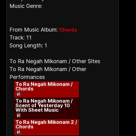
Music Genre:
From Music Album:
Chords
Track: 11
Song Length: 1
To Ra Negah Mikonam / Other Sites
To Ra Negah Mikonam / Other
Performances
To Ra Negah Mikonam /
Chords
To Ra Negah Mikonam /
Scent of Yesterday 10
With Sheet Music
To Ra Negah Mikonam 2 /
Chords