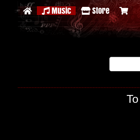
Music
Store
To