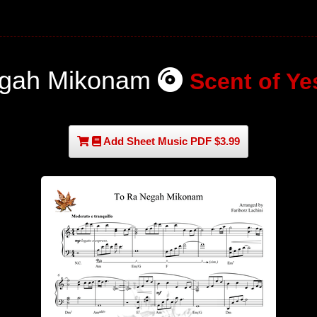
egah Mikonam
Scent of Ye
Add Sheet Music PDF $3.99