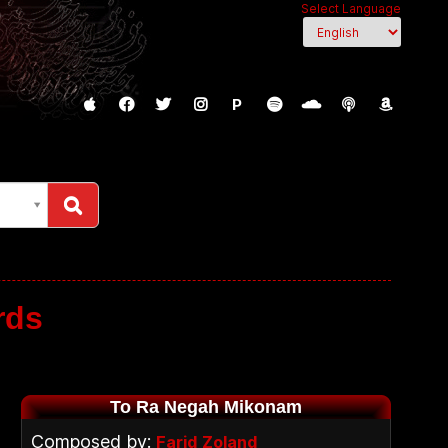
Select Language
P
rds
To Ra Negah Mikonam
Composed by:
Farid Zoland