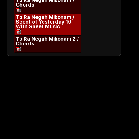
To Ra Negah Mikonam /
Chords
To Ra Negah Mikonam /
Scent of Yesterday 10
With Sheet Music
To Ra Negah Mikonam 2 /
Chords