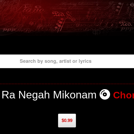
Search by song, artist or lyrics
 Ra Negah Mikonam
Cho
$0.99