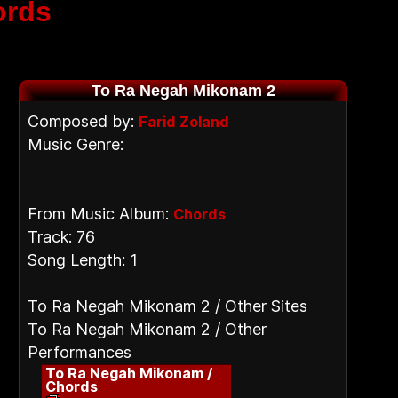
ords
To Ra Negah Mikonam 2
Composed by:
Farid Zoland
Music Genre:
From Music Album:
Chords
Track: 76
Song Length: 1
To Ra Negah Mikonam 2 / Other Sites
To Ra Negah Mikonam 2 / Other
Performances
To Ra Negah Mikonam /
Chords