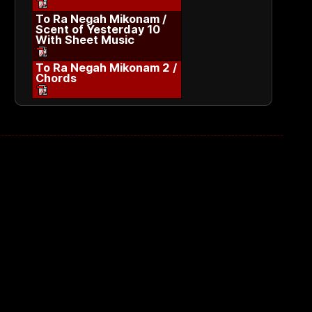
To Ra Negah Mikonam /
Scent of Yesterday 10
With Sheet Music
To Ra Negah Mikonam 2 /
Chords