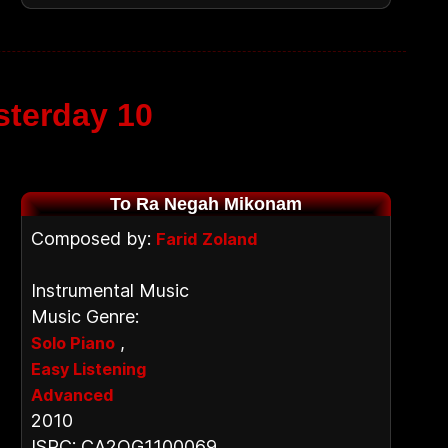
sterday 10
To Ra Negah Mikonam
Composed by:
Farid Zoland
Instrumental Music
Music Genre:
,
Solo Piano
Easy Listening
Advanced
2010
ISRC: CA2OG1100069